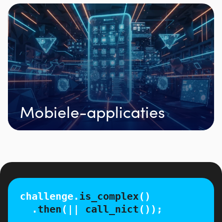
Mobiele-applicaties
challenge.
is_complex
()
.
then
(||
call_nict
());