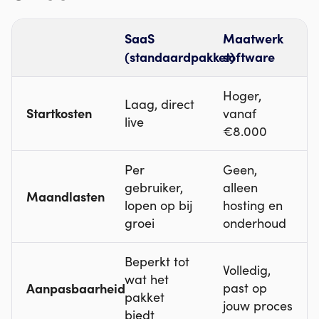
SaaS
Maatwerk
(standaardpakket)
software
Hoger,
Laag, direct
Startkosten
vanaf
live
€8.000
Per
Geen,
gebruiker,
alleen
Maandlasten
lopen op bij
hosting en
groei
onderhoud
Beperkt tot
Volledig,
wat het
Aanpasbaarheid
past op
pakket
jouw proces
biedt