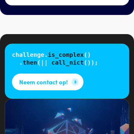
challenge.
is_complex
()
.
then
(||
call_nict
());
Neem contact op!