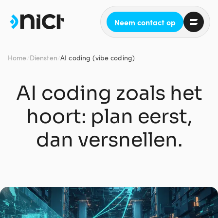
Neem contact op
Home
Diensten
AI coding (vibe coding)
/
/
AI coding zoals het
hoort: plan eerst,
dan versnellen.