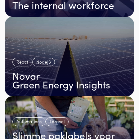
The internal workforce
React
NodeJS
Novar
Green Energy Insights
Automations
Laravel
Slimme paklabels voor