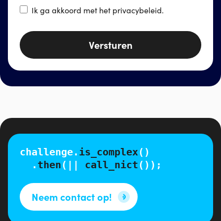
Ik ga akkoord met het
privacybeleid
.
Versturen
challenge.
is_complex
()
.
then
(||
call_nict
());
Neem contact op!