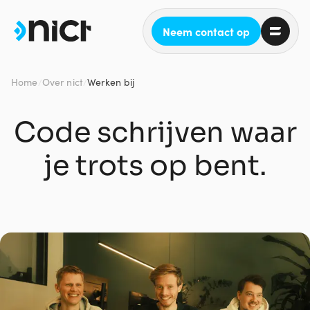
Neem contact op
Home
Over nict
Werken bij
/
/
Code schrijven waar
je trots op bent.