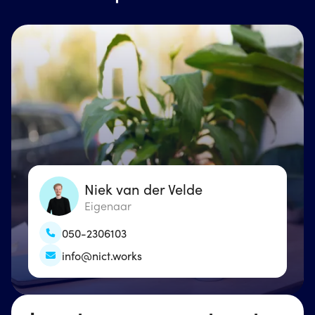
Niek van der Velde
Eigenaar
050-2306103
info@nict.works