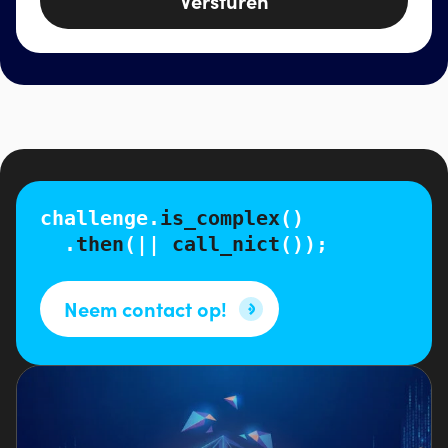
Versturen
challenge.
is_complex
()
.
then
(||
call_nict
());
Neem contact op!