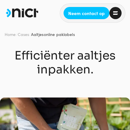
Neem contact op
Home
Cases
Aaltjesonline paklabels
/
/
Efficiënter aaltjes
inpakken.