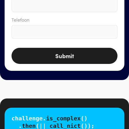
Telefoon
Submit
challenge.
is_complex
()
.
then
(||
call_nict
());