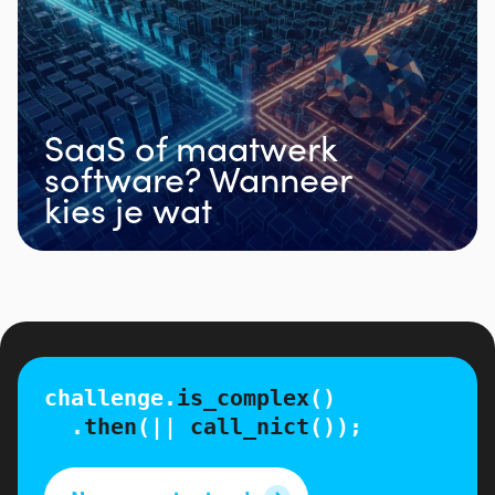
SaaS of maatwerk
software? Wanneer
kies je wat
challenge.
is_complex
()
.
then
(||
call_nict
());